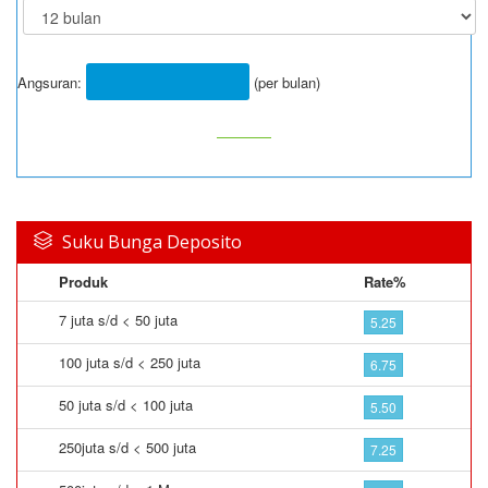
Angsuran:
(per bulan)
Suku Bunga Deposito
Produk
Rate%
7 juta s/d < 50 juta
5.25
100 juta s/d < 250 juta
6.75
50 juta s/d < 100 juta
5.50
250juta s/d < 500 juta
7.25