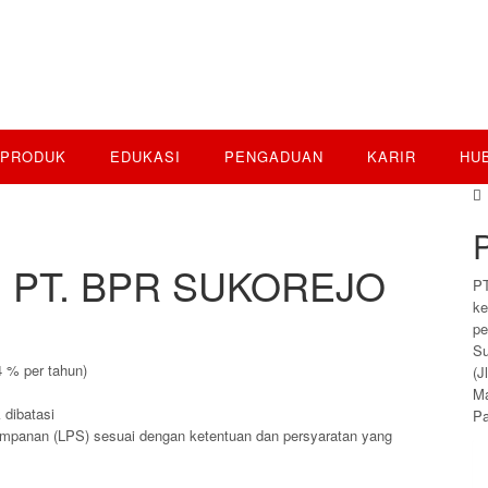
PRODUK
EDUKASI
PENGADUAN
KARIR
HU
di PT. BPR SUKOREJO
P
ke
pe
Su
4 % per tahun)
(J
Ma
 dibatasi
Pa
mpanan (LPS) sesuai dengan ketentuan dan persyaratan yang