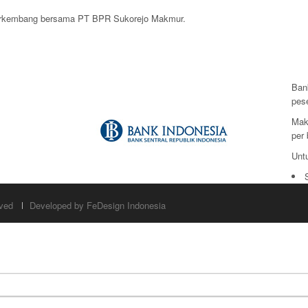
berkembang bersama PT BPR Sukorejo Makmur.
Ban
pes
Mak
per 
Unt
rved
Developed by FeDesign Indonesia