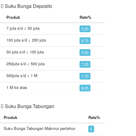
Suku Bunga Deposito
Produk
Rate%
7 juta s/d < 50 juta
5.25
100 juta s/d < 250 juta
6.75
50 juta s/d < 100 juta
5.50
250juta s/d < 500 juta
7.25
500juta s/d < 1 M
7.75
1 M ke atas
8.25
Suku Bunga Tabungan
Produk
Rate%
Suku Bunga Tabungan Makmur pertahun
5