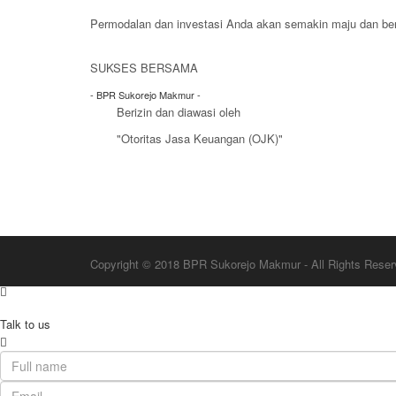
Permodalan dan investasi Anda akan semakin maju dan 
Hubungi Marketing Kami
SUKSES BERSAMA
- BPR Sukorejo Makmur -
Berizin dan diawasi oleh
"Otoritas Jasa Keuangan (OJK)"
Copyright © 2018 BPR Sukorejo Makmur - All Rights Rese
Talk to us
Talk to us