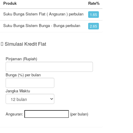
Produk
Rate%
Suku Bunga Sistem Flat ( Angsuran ) perbulan
1.65
Suku Bunga Sistem Bunga - Bunga perbulan
2.65
Simulasi Kredit Flat
Pinjaman (Rupiah)
Bunga (%) per bulan
Jangka Waktu
Angsuran:
(per bulan)