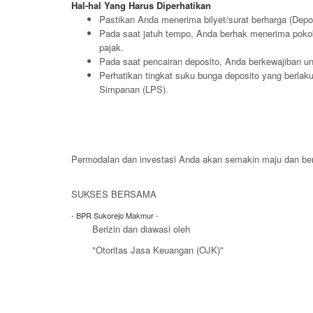
Hal-hal Yang Harus Diperhatikan
Pastikan Anda menerima bilyet/surat berharga (Depos
Pada saat jatuh tempo, Anda berhak menerima pokok
pajak.
Pada saat pencairan deposito, Anda berkewajiban un
Perhatikan tingkat suku bunga deposito yang berla
Simpanan (LPS).
Permodalan dan investasi Anda akan semakin maju dan 
Hubungi Marketing Kami
SUKSES BERSAMA
- BPR Sukorejo Makmur -
Berizin dan diawasi oleh
"Otoritas Jasa Keuangan (OJK)"