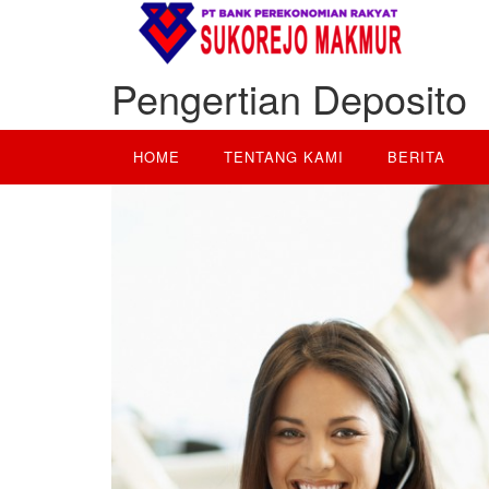
Pengertian Deposito
HOME
TENTANG KAMI
BERITA