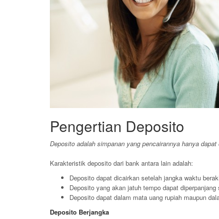
Pengertian Deposito
Deposito adalah simpanan yang pencairannya hanya dapat di
Karakteristik deposito dari bank antara lain adalah:
Deposito dapat dicairkan setelah jangka waktu berakh
Deposito yang akan jatuh tempo dapat diperpanjang s
Deposito dapat dalam mata uang rupiah maupun dal
Deposito Berjangka