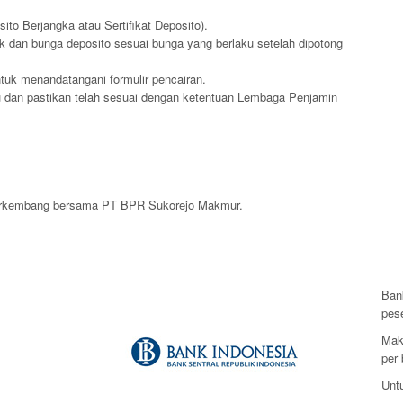
ito Berjangka atau Sertifikat Deposito).
 dan bunga deposito sesuai bunga yang berlaku setelah dipotong
tuk menandatangani formulir pencairan.
ku dan pastikan telah sesuai dengan ketentuan Lembaga Penjamin
berkembang bersama PT BPR Sukorejo Makmur.
Ban
pes
Mak
per 
Unt